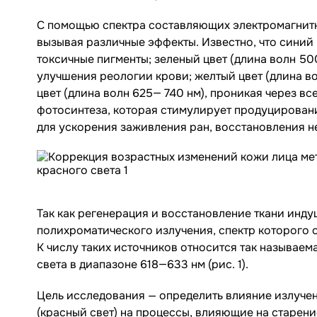
С помощью спектра составляющих электромагнитно
вызывая различные эффекты. Известно, что синий
токсичные пигменты; зеленый цвет (длина волн 5
улучшения реологии крови; желтый цвет (длина 
цвет (длина волн 625— 740 нм), проникая через в
фотосинтеза, которая стимулирует продуцировани
для ускорения заживления ран, восстановления н
Так как регенерация и восстановление ткани инду
полихроматического излучения, спектр которого 
К числу таких источников относится так называема
света в диапазоне 618—633 нм (рис. 1).
Цель исследования — определить влияние излуче
(красный свет) на процессы, влияющие на старен