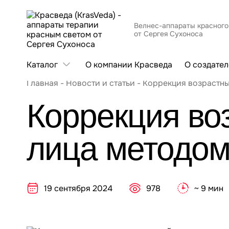
Велнес-аппараты красного
от Сергея Сухоноса
Каталог
О компании Красведа
О создател
Главная
-
Новости и статьи
-
Коррекция возрастны
Коррекция во
лица методом
19 сентября 2024
978
~ 9 мин