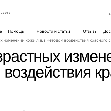
 света
+
е
Помощь
Новости и статьи
Отзывы
Дос
х изменений кожи лица методом воздействия красного с
зрастных измен
 воздействия кр