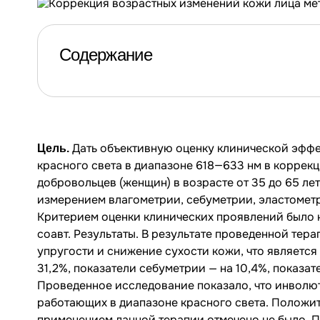
Содержание
Дать объективную оценку клинической эффе
Цель.
красного света в диапазоне 618—633 нм в коррек
добровольцев (женщин) в возрасте от 35 до 65 л
измерением влагометрии, себуметрии, эластометр
Критерием оценки клинических проявлений было н
соавт. Результаты. В результате проведенной тер
упругости и снижение сухости кожи, что являетс
31,2%, показатели себуметрии — на 10,4%, показа
Проведенное исследование показало, что инволю
работающих в диапазоне красного света. Положит
применением данной терапии,отмечено не было. П