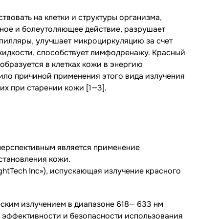
вовать на клетки и структуры организма,
бное и болеутоляющее действие, разрушает
апилляры, улучшает микроциркуляцию за счет
жидкости, способствует лимфодренажу. Красный
еобразуется в клетках кожи в энергию
ило причиной применения этого вида излучения
х при старении кожи [1—3].
, перспективным является применение
становления кожи.
ightTech Inc»), испускающая излучение красного
ским излучением в диапазоне 618— 633 нм
й эффективности и безопасности использования