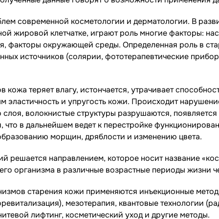
блем современной косметологии и дерматологии. В разв
й жировой клетчатке, играют роль многие факторы: нас
ия, факторы окружающей среды. Определенная роль в ст
нных источников (солярии, фототерапевтические приборы)
 кожа теряет влагу, истончается, утрачивает способнос
м эластичность и упругость кожи. Происходит нарушени
слоя, волокнистые структуры разрушаются, появляется 
, что в дальнейшем ведет к перестройке функциониров
образованию морщин, дряблости и изменению цвета.
й решается направлением, которое носит название «кос
его организма в различные возрастные периоды жизни ч
низмов старения кожи применяются инъекционные методы
оревитализация), мезотерапия, квантовые технологии (р
нитевой лифтинг, косметический уход и другие методы.