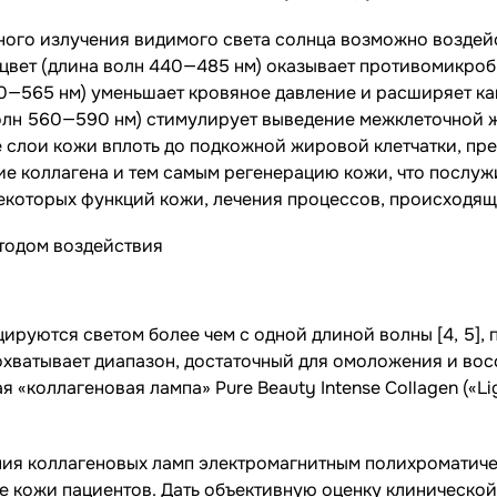
го излучения видимого света солнца возможно воздейст
 цвет (длина волн 440—485 нм) оказывает противомикро
00—565 нм) уменьшает кровяное давление и расширяет к
волн 560—590 нм) стимулирует выведение межклеточной 
се слои кожи вплоть до подкожной жировой клетчатки, пр
е коллагена и тем самым регенерацию кожи, что послуж
екоторых функций кожи, лечения процессов, происходящи
цируются светом более чем с одной длиной волны [4, 5]
охватывает диапазон, достаточный для омоложения и вос
я «коллагеновая лампа» Pure Beauty Intense Collagen («L
ния коллагеновых ламп электромагнитным полихроматиче
ие кожи пациентов. Дать объективную оценку клиническо