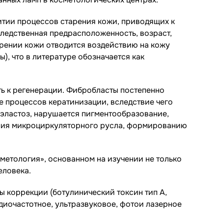
итии процессов старения кожи, приводящих к
ледственная предрасположенность, возраст,
арении кожи отводится воздействию на кожу
, что в литературе обозначается как
ть к регенерации. Фибробласты постепенно
е процессов кератинизации, вследствие чего
эластоз, нарушается пигментообразование,
ания микроциркуляторного русла, формированию
метология», основанном на изучении не только
еловека.
 коррекции (ботулинический токсин тип А,
адиочастотное, ультразвуковое, фотои лазерное