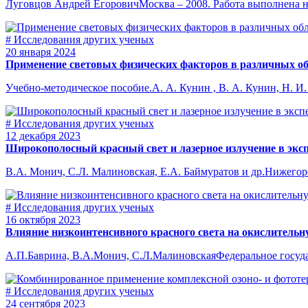
Луговцов Андрей ЕгоровичМосква – 2008. Работа выполнена на
# Исследования других ученых
20 января 2024
Применение световых физических факторов в различных о
Учебно-методическое пособие.А. А. Кунин , В. А. Кунин, Н. И. 
# Исследования других ученых
12 декабря 2023
Широкополосный красный свет и лазерное излучение в экс
В.А. Монич, С.Л. Малиновская, Е.А. Баймуратов и др.Нижегоро
# Исследования других ученых
16 октября 2023
Влияние низкоинтенсивного красного света на окислитель
А.П.Баврина, В.А.Монич, С.Л.МалиновскаяФедеральное госуда
# Исследования других ученых
24 сентября 2023