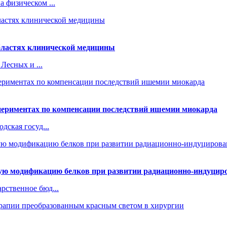
 физическом ...
бластях клинической медицины
Лесных и ...
периментах по компенсации последствий ишемии миокарда
дская госуд...
ную модификацию белков при развитии радиационно-индуциро
рственное бюд...