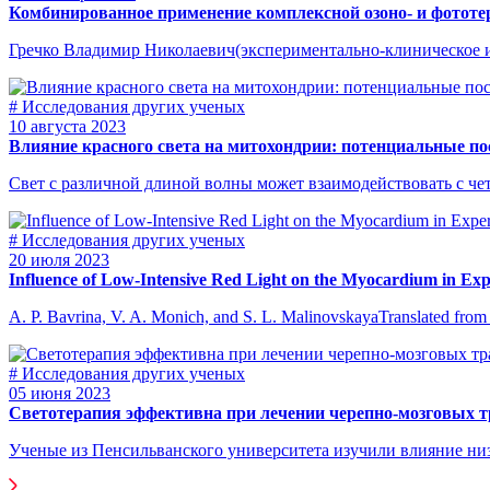
Комбинированное применение комплексной озоно- и фотот
Гречко Владимир Николаевич(экспериментально-клиническое ис
# Исследования других ученых
10 августа 2023
Влияние красного света на митохондрии: потенциальные п
Свет с различной длиной волны может взаимодействовать с чет
# Исследования других ученых
20 июля 2023
Influence of Low-Intensive Red Light on the Myocardium in Ex
A. P. Bavrina, V. A. Monich, and S. L. MalinovskayaTranslated from
# Исследования других ученых
05 июня 2023
Светотерапия эффективна при лечении черепно-мозговых 
Ученые из Пенсильванского университета изучили влияние низ