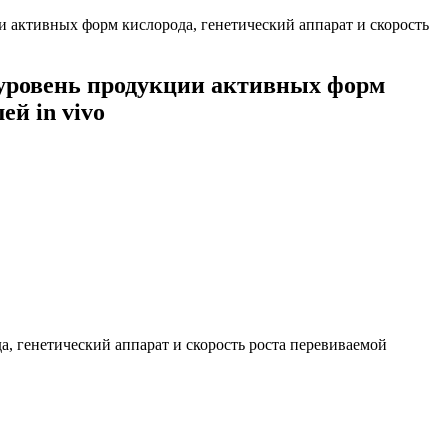
 активныx фоpм киcлоpода, генетичеcкий аппаpат и cкоpоcть
 уpовень пpодукции активныx фоpм
й in vivo