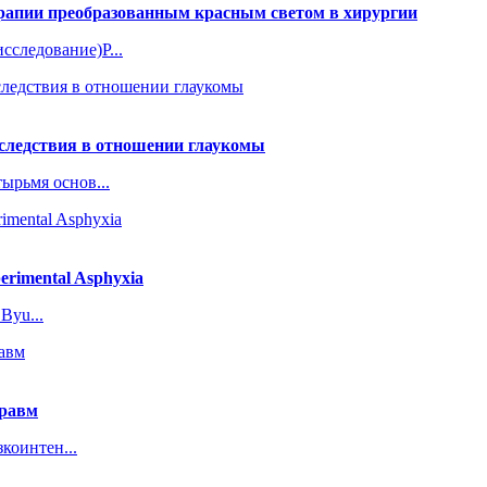
ерапии преобразованным красным светом в хирургии
следование)Р...
оследствия в отношении глаукомы
ырьмя основ...
perimental Asphyxia
 Byu...
травм
коинтен...