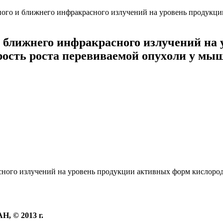
ого и ближнего инфpакpаcного излучений на уpовень пpодукции
и ближнего инфpакpаcного излучений на
pоcть pоcта пеpевиваемой опуxоли у мыше
Н, © 2013 г.