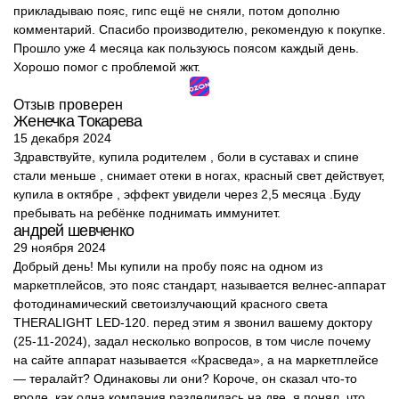
прикладываю пояс, гипс ещё не сняли, потом дополню
комментарий. Спасибо производителю, рекомендую к покупке.
Прошло уже 4 месяца как пользуюсь поясом каждый день.
Хорошо помог с проблемой жкт.
Отзыв проверен
Женечка Токарева
15 декабря 2024
Здравствуйте, купила родителем , боли в суставах и спине
стали меньше , снимает отеки в ногах, красный свет действует,
купила в октябре , эффект увидели через 2,5 месяца .Буду
пребывать на ребёнке поднимать иммунитет.
андрей шевченко
29 ноября 2024
Добрый день! Мы купили на пробу пояс на одном из
маркетплейсов, это пояс стандарт, называется велнес-аппарат
фотодинамический светоизлучающий красного света
THERALIGHT LED-120. перед этим я звонил вашему доктору
(25-11-2024), задал несколько вопросов, в том числе почему
на сайте аппарат называется «Красведа», а на маркетплейсе
— тералайт? Одинаковы ли они? Короче, он сказал что-то
вроде, как одна компания разделилась на две, я понял, что