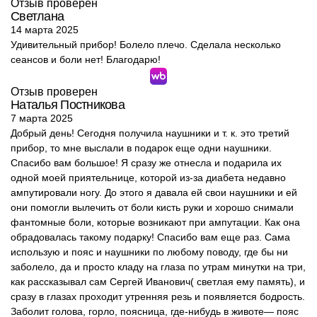
Отзыв проверен
Светлана
14 марта 2025
Удивительный прибор! Болело плечо. Сделала несколько
сеансов и боли нет! Благодарю!
Отзыв проверен
Наталья Постникова
7 марта 2025
Добрый день! Сегодня получила наушники и т. к. это третий
прибор, то мне выслали в подарок еще одни наушники.
Спасибо вам большое! Я сразу же отнесла и подарила их
одной моей приятельнице, которой из-за диабета недавно
ампутировали ногу. До этого я давала ей свои наушники и ей
они помогли вылечить от боли кисть руки и хорошо снимали
фантомные боли, которые возникают при ампутации. Как она
обрадовалась такому подарку! Спасибо вам еще раз. Сама
использую и пояс и наушники по любому поводу, где бы ни
заболело, да и просто кладу на глаза по утрам минутки на три,
как рассказывал сам Сергей Иванович( светлая ему память), и
сразу в глазах проходит утренняя резь и появляется бодрость.
Заболит голова, горло, поясница, где-нибудь в животе— пояс