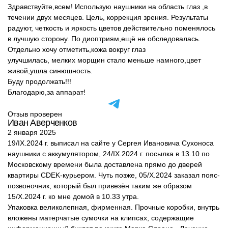
Здравствуйте,всем! Использую наушники на область глаз ,в
течении двух месяцев. Цель, коррекция зрения. Результаты
радуют, четкость и яркость цветов действительно поменялось
в лучшую сторону. По диоптриям,ещё не обследовалась.
Отдельно хочу отметить,кожа вокруг глаз
улучшилась, мелких морщин стало меньше намного,цвет
живой,ушла синюшность.
Буду продолжать!!!
Благодарю,за аппарат!
Отзыв проверен
Иван Аверченков
2 января 2025
19/IX.2024 г. выписал на сайте у Сергея Ивановича Сухоноса
наушники с аккумулятором, 24/IX.2024 г. посылка в 13.10 по
Московскому времени была доставлена прямо до дверей
квартиры CDEK-курьером. Чуть позже, 05/X.2024 заказал пояс-
позвоночник, который был привезён таким же образом
15/X.2024 г. ко мне домой в 10.33 утра.
Упаковка великолепная, фирменная. Прочные коробки, внутрь
вложены матерчатые сумочки на клипсах, содержащие