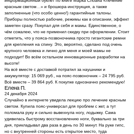
информационный буклет по книге Марка Слоана «Лечение
красным светом…» и брошюра-инструкция, а также
заполненные (что особо ценно!) гарантийные талоны.
Приборы полностью рабочие, режимы как в описании, эффект
заметен сразу. Покупал для себя и мамы. Единственное, о
чём сожалею, что не применил скидку при оформлении. Стоит
отметить, что у пояса-позвоночника просто гигантские ремни
для крепления на спину. Это, вероятно, сделано под очень
крупного человека и лично для меня и моей мамы не
подходит! Во всём остальном инновационные разработки на
высоте!
На всё вместе с доставкой потратил за наушники и
аккумулятор: 15 069 руб., на пояс-позвоночник – 24 795 руб.
Всё вместе – 39 864 руб. К покупке однозначно рекомендую!
Елена П.
24 декабря 2024
Случайно в интернете увидела лекцию про лечение красным
светом. Купила пояс-универсал для проблем с жкт, а тут
поломала руку и сильно вывехнула ногу, лодыжку. Сама
удивилась быстрому восстановлению ноги, буквально за три
дня, прикладывал два раза в день по 30 минут. На руке гипс,
но с внутренней стороны есть открытое место, туда