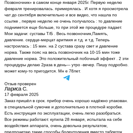
Позвоночник» в самом конце января 2025г. Первую неделю
февраля тренировалась. примерялась . И хотя я просмотрела
чат до сентября включительно и все видео, что нашла по
ссылке , первую неделю не очень получалось : то давление
поднимется еще больше, то при этой же процедуре падает.
Мои задачи: суставы Т/Б . Весь позвоночник,Память,
давление. сердце-мерцат аритмия и т.д. и т.д. Теперь
настроилась : 15 мин. на 2 сустава сразу свет и давление
норма. Также пояс на весь позвоночник на 10-15 мин тоже
давление норма. Это положительный побочный эффект . 2 эти
процедуры делаю 2раза в день— утро -вечер. Пишу подробно.
может кому-то пригодится. Мн е 78лет.
Отзыв проверен
Лариса С.
17 февраля 2025
Заказ пришёл в срок. прибор очень хорошо надёжно упакован.
в специальной сумочке и дополнительно в плотной коробке.
Есть инструкция по эксплуатации, очень легко разобраться.
Все режимы работают. купила 28 января, испытала на себе
воздействия аппарата, очень довольна результатом,
предпочитаю такие способы болеутоления вместо таблеток.