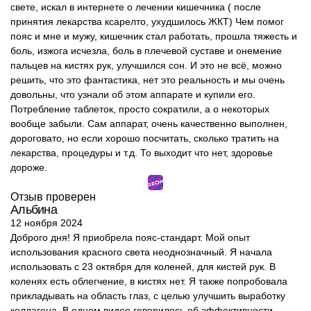
свете, искал в интернете о лечении кишечника ( после
принятия лекарства ксарелто, ухудшилось ЖКТ) Чем помог
пояс и мне и мужу, кишечник стал работать, прошла тяжесть и
боль, изжога исчезла, боль в плечевой суставе и онемение
пальцев на кистях рук, улучшился сон. И это не всё, можно
решить, что это фантастика, нет это реальность и мы очень
довольны, что узнали об этом аппарате и купили его.
Потребление таблеток, просто сократили, а о некоторых
вообще забыли. Сам аппарат, очень качественно выполнен,
дороговато, но если хорошо посчитать, сколько тратить на
лекарства, процедуры и т.д. То выходит что нет, здоровье
дороже.
Отзыв проверен
Альбина
12 ноября 2024
Доброго дня! Я приобрела пояс-стандарт. Мой опыт
использования красного света неоднозначный. Я начала
использовать с 23 октября для коленей, для кистей рук. В
коленях есть облегчение, в кистях нет. Я также попробовала
прикладывать на область глаз, с целью улучшить выработку
коллагена. В одном видео говорилось об эффективности