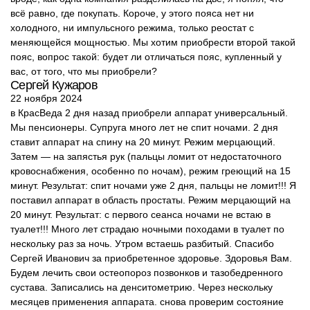
всё равно, где покупать. Короче, у этого пояса нет ни
холодного, ни импульсного режима, только реостат с
меняющейся мощностью. Мы хотим приобрести второй такой
пояс, вопрос такой: будет ли отличаться пояс, купленный у
вас, от того, что мы приобрели?
Сергей Кужаров
22 ноября 2024
в КрасВеда 2 дня назад приобрели аппарат универсальный.
Мы пенсионеры. Супруга много лет не спит ночами. 2 дня
ставит аппарат на спину на 20 минут. Режим мерцающий.
Затем — на запястья рук (пальцы ломит от недостаточного
кровоснабжения, особенно по ночам), режим греющий на 15
минут. Результат: спит ночами уже 2 дня, пальцы не ломит!!! Я
поставил аппарат в область простаты. Режим мерцающий на
20 минут. Результат: с первого сеанса ночами не встаю в
туалет!!! Много лет страдаю ночными походами в туалет по
нескольку раз за ночь. Утром встаешь разбитый. Спасибо
Сергей Иванович за приобретенное здоровье. Здоровья Вам.
Будем лечить свои остеопороз позвонков и тазобедренного
сустава. Записались на денситометрию. Через нескольку
месяцев применения аппарата. снова проверим состояние