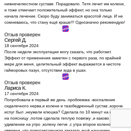
нижнечелюстном суставе. Порадовало. Тетя лечит им колени,
и тоже отмечает положительный эффект, но она только
начала лечение. Скоро буду заниматься красотой лица. И не
сомневаюсь, что стану ещё краше!!! Однозначно рекомендую!
Отзыв проверен
Сергей Д.
18 сентября 2024
После недели эксплуатации могу сказать, что работает.
Эффект от применения заметен с первого раза, по крайней
мере для меня, целительный эффект выражается в чистоте
гайморовых пазух, отсутствии зуда в ушах.
Отзыв проверен
Лариса К.
17 сентября 2024
Попробовала в первый же день .проблемма -воспаление
сидалечного нерва,и колени и тазобедренный сустав ,короче
испуг был ,неужели клюшка? Сделала по 10 минут на колено и
на поясницу ,потом сделала теплую повязку ,и каково
удивление на утро ,колену легче ,с утра второе колено ,теперь
уверена ,что помогает.решила заказать ещё наушники ,