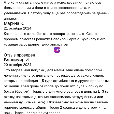
Что хочу сказать, после начала использования появилось
больше энергии и боли в спине постепенно начали
уменьшаться. Поэтому хочу ещё раз поблагодарить за данный
аппарат!
Марина К.
21 октября 2024
Как я раньше жила без этого аппарате, не знаю. Столтко
пробоем помогает решатт!! Спасибо Сергею Сухоносу и его
команде за создание таких аппаратов
Отзыв проверен
Владимир И.
20 октября 2024
Это вторая моя покупка , для мамы. Мне очень помог при
лечении сильного, длительно протекающего, сухого кашля,
который не победил 1,5 курс антибиотика и другие препараты
от кашля. Грел грудь от горла до почти что пупа и спину по
бокам (бронхи). Первые 3 дня много сеансов в день на L=3 (в
охотку, как только дыхание становилось затруднённым или
начинал душить кашель). Обязательно на ночь после стакана
горячего молока с мёдом. После 2 сеанса в день утром и на
ночь. Через неделю почти здоров.