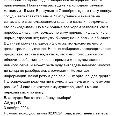
применения. Применяла раз в день на холодном режиме
максимум 15 мин. В результате 7 ноября в одном глазу лопнул
сосуд и весь глаз стал алым. Я испугалась и вначале не
связала это с использованием красного света и продолжала
его прикладывать. Но мои родные все хором заявляют, что я
переборщила с ним. Больше не вижу причин, т к давление в
норме, стрессов нет, нагрузки бывают, но не больше обычного.
В данный момент глазное яблоко желто-красно-зеленого
цвета, зрелище ужасное. Но я не собираюсь возвращать пояс,
продолжаю верить и надеяться, что с его помощью смогу
облегчить себе жизнь и через время и мои рукам станет
немного легче. И может быть буду выглядеть немного моложе.
до конца не разобралась с режимами. Не хватает
информации. Какой режим для брюшных органов, для груди?
Пульсирующие режимы где можно, а где нельзя и почему они
разные? И ещё не хватает аккумулятора, чтобы можно
передвигаться по дому.
Благодарю Вас за разработку прибора!
Айдар В
3 ноября 2024
Покупал пояс, доставили 02.09.24 года, в этот день с вечера