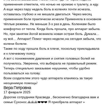
применения отметила, что ночью не хромаю к туалету, а иду.
А еще через пару недель боль в коленях почти исчезла,
оставалась глубоко и не мешала двигаться. Через месяц
применения боли практически исчезли Применяла в основном
тёплые режимы. Не меньше 3-х раз в день. Коленкам было
комфортно от тепла. Когда боль прошла, про аппарат забыла.
Но, при занятии йогой возникла новая острая боль. Думала…
ну всё… Аппарат! Помог через неделю,на сегодня забыла, что
колени болели.
Также по ходу прошла боль в плече, поскольку прикладывала
и к плечевому поясу.
А вот с понижением давления и снятия головных болей не
получилось. Уверенна, что выбирала не правильный режим.
Теперь специально заказываю наушники, чтобы удобно
пользоваться на голову.
Всем создателям этого чудо аппарата кланяюсь за такую
неоценимую помощь!
Вера Петровна
17 февраля 2025
Дорогие сотрудники Красведа , бесконечно благодарна вам и
семье Сухонос.🙏🙏🙏❤️❤️❤️ Я приобрела аппарат »