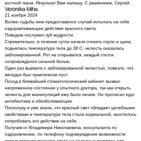
костной ткани. Результат Вам напишу. С уважением, Сергей.
Veronika Miha
21 ноября 2024
Волею судьбы мне предоставился случай испытать на себе
оздоравливающее действие красного света.
Поводом послужил зуб мудрости.
Стремительно, в течение суток начали отекать горло и щека,
поднялась температура тела до 38 С, челюсть оказалась
заблокированной. Рот не открывался, каждый глоток
сопровождался сильной болью.
Один раз вырвало с заблокированной челюстью, повезло, что
желудок был практически пуст.
Поход в ближайший стоматологический кабинет вызвал
напряженное состояние у опытного доктора, так как открыть
челюсть для манипуляций ему было нечем. Он прописал курс
антибиотика и обезболивающее.
Поскольку я уже знала, что красный свет обладает целебными
свойствами и температура тела стала нормальной, захотелось
попробовать его действие на себе.
Получив от Владимира Николаевича, консультанта по
оздоровлению, по телефону подтверждение возможности
использования красного света на холодных режимах для