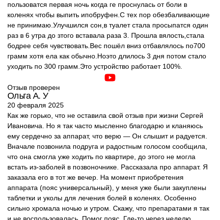
пользоватся первая ночь когда ге проснулась от боли в
коленях чтобы выпить ипобруфен.С тех пор обезбаливающие
не принимаю.Улучшился сон,в туалет стала просыпатся один
раз в 6 утра до зтого вставала раза 3. Прошла вялость,стала
бодрее себя чувствовать.Вес пошёл вниз отбавлялось по700
грамм хотя ела как обычно.Ноэто длилось 3 дня потом стало
уходить по 300 грамм.Это устройство работает 100%.
Отзыв проверен
Ольга А. У
20 февраля 2025
Как же горько, что не оставила свой отзыв при жизни Сергей
Ивановича. Но я так часто мысленно благодарю и кланяюсь
ему сердечно за аппарат, что верю — Он слышит и радуется.
Вначале позвонила подруга и радостным голосом сообщила,
что она смогла уже ходить по квартире, до этого не могла
встать из-заболей в позвоночнике. Рассказала про аппарат. Я
заказала его в тот же вечер. На момент приобретения
аппарата (пояс универсальный), у меня уже были закуплены
таблетки и уколы для лечения болей в коленях. Особенно
сильно хромала ночью и утром. Скажу, что препаратами я так
и не воспользовалась. Помог пояс. Где-то через неделю