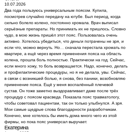
10.07.2026
Два года пользуюсь универсальным поясом. Купила,
посмотрев случайно передачу на ютубе. Был период, когда
сильно болело колено, постоянно хромала. Врач выписал
серьёзные препараты. Но принимать их не пришлось. Словно
чудо, в мою жизнь пришёл этот пояс. Пользовалась очень
активно. Хотелось убедиться, что деньги потрачены не зря, и
если что, можно вернуть. Но… сначала перестала хромать по
квартире, а ещё через время применения пояса на область
колена, прошла боль полностью. Практически на год. Сейчас,
если много хожу, то боль возвращается. Надо, конечно, делать
и профилактические процедуры, но я не делала, увы. Сейчас,
в связи с возникшей болью, я снова, без паники, возобновляю
применение пояса. Ещё у меня воспалённый плечевой
сустав. Он тоже заметно выздоравливает даже после трёх
процедур с поясом красведа. Показала пояс травматологу,
чтобы советовал пациентам, так он только улыбнулся. А зря.
Мои самые щедрые слова благодарности разработчикам.
Конечно, мне хотелось бы иметь дома много чего из этой
фирмы, но пока пояс универсал выручает.
Екатерина